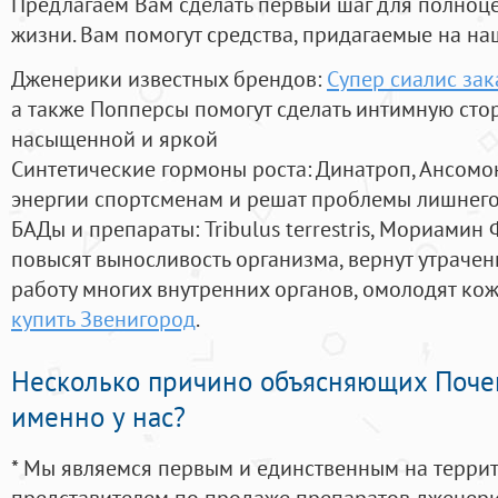
Предлагаем Вам сделать первый шаг для полноц
жизни. Вам помогут средства, придагаемые на на
Дженерики известных брендов:
Супер сиалис зак
а также Попперсы помогут сделать интимную сто
насыщенной и яркой
Синтетические гормоны роста
: Динатроп, Ансомо
энергии спортсменам и решат проблемы лишнего
БАДы и препараты:
Tribulus terrestris, Мориамин
повысят выносливость организма, вернут утрачен
работу многих внутренних органов, омолодят кожу
купить Звенигород
.
Несколько причино объясняющих Поче
именно у нас?
* Мы являемся первым и единственным на терри
представителем по продаже препаратов дженер