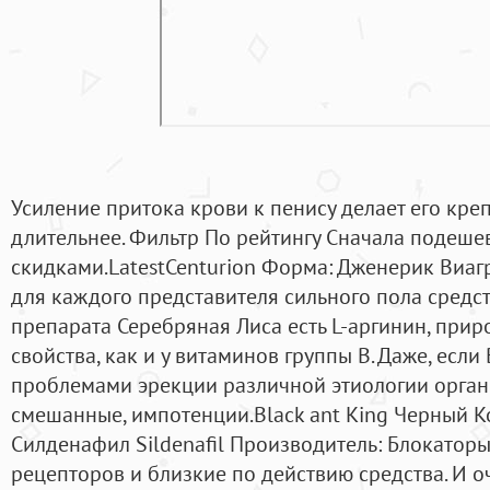
Усиление притока крови к пенису делает его кре
длительнее. Фильтр По рейтингу Сначала подеше
скидками.LatestCenturion Форма: Дженерик Виаг
для каждого представителя сильного пола средств
препарата Серебряная Лиса есть L-аргинин, при
свойства, как и у витаминов группы В. Даже, есл
проблемами эрекции различной этиологии орган
смешанные, импотенции.Black ant King Черный К
Силденафил Sildenafil Производитель: Блокатор
рецепторов и близкие по действию средства. И оч