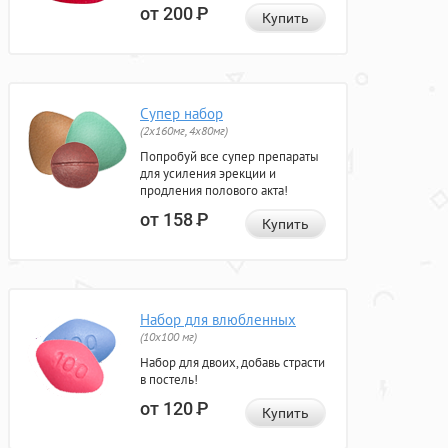
от 200
Р
Купить
Супер набор
(2х160мг, 4х80мг)
Попробуй все супер препараты
для усиления эрекции и
продления полового акта!
от 158
Р
Купить
Набор для влюбленных
(10х100 мг)
Набор для двоих, добавь страсти
в постель!
от 120
Р
Купить