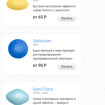
20мг
Быстрое наступление эффекта и
совместимость с алкоголем.
от 65
Р
Купить
Дапоксетин
60мг
Единственный в мире препарат
для предотвращения
преждевременной эякуляции.
от 90
Р
Купить
Super P-force
100мг + 60мг
Самые популярные препараты в
одной таблетке — Виагра и