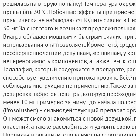
решилась на вторую попытку! Температура окру
превышать 30°C. Побочные эффекты при прием
практически не наблюдаются. Купить сиалис в Н
30 мг. За счет этого и возникает продолжительная
Виагра обладает мощным и быстрым сиалис при э
использования она позволяет:. Кроме того, сре
несовершеннолетним девушкам, женщинам, у кот
непереносимость компонентов, а также тем, кто 
Тадалафил, который содержится в препарате, рас
способствует увеличению притока крови к. Всё, чт
соблюдать инструкцию по применению. Также за
дозировка таблеток левитры, которую необходим
менее 10 мг примерно за минут до начала полов
(Prosolushen) – сильнодействующий препарат ор
Он может смело знакомиться с новой девушкой, п
опасений, а также расслабиться и удивить свою в
Проникая в организм, оно влияет на серотонино