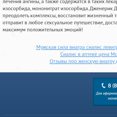
лечения ангины, а также содержатся в таких лека
изосорбида, мононитрат изосорбида. Дженерик 
преодолеть комплексы, восстановит жизненный т
отправит в любое сексуальное путешествие, дос
максимум положительных эмоций!
Мужская сила виагра сиалис левит
Сиалис в аптеке цена М
Отзывы про женскую виагру