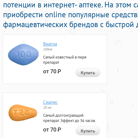
потенции в интернет- аптеке. На этом 
приобрести online популярные средст
фармацевтических брендов с быстрой д
Виагра
100мг
Самый известный в мире
препарат
от 70
Р
Купить
Сиалис
20 мг
Самый долгоиграющий
препарат. Эффект до 36 часов.
от 70
Р
Купить