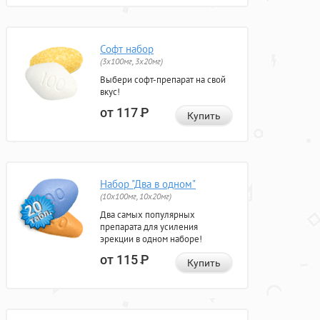
Софт набор
(3x100мг, 3x20мг)
Выбери софт-препарат на свой
вкус!
от 117
Р
Купить
Набор "Два в одном"
(10x100мг, 10x20мг)
Два самых популярных
препарата для усиления
эрекции в одном наборе!
от 115
Р
Купить