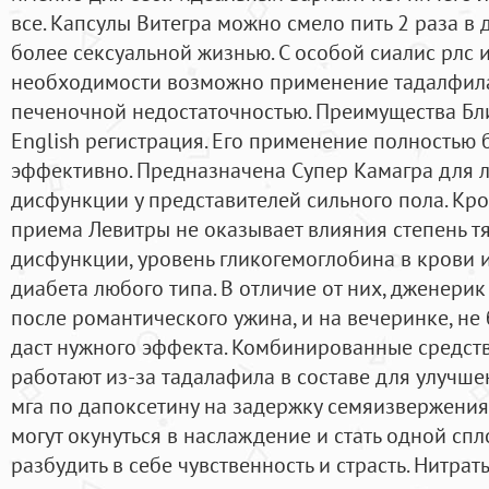
все. Капсулы Витегра можно смело пить 2 раза в 
более сексуальной жизнью. С особой сиалис рлс и
необходимости возможно применение тадалфила
печеночной недостаточностью. Преимущества Бли
English регистрация. Его применение полностью 
эффективно. Предназначена Супер Камагра для 
дисфункции у представителей сильного пола. Кром
приема Левитры не оказывает влияния степень т
дисфункции, уровень гликогемоглобина в крови 
диабета любого типа. В отличие от них, дженери
после романтического ужина, и на вечеринке, не 
даст нужного эффекта. Комбинированные средств
работают из-за тадалафила в составе для улучше
мга по дапоксетину на задержку семяизвержения
могут окунуться в наслаждение и стать одной сп
разбудить в себе чувственность и страсть. Нитра