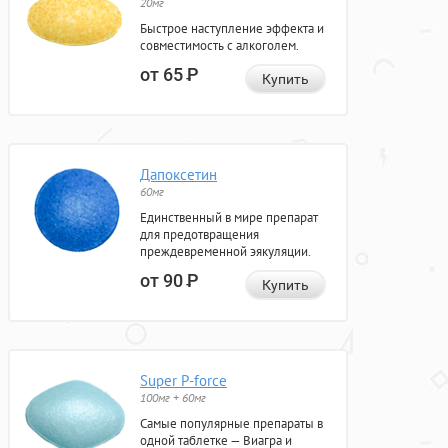
20мг
Быстрое наступление эффекта и
совместимость с алкоголем.
от 65
Р
Купить
Дапоксетин
60мг
Единственный в мире препарат
для предотвращения
преждевременной эякуляции.
от 90
Р
Купить
Super P-force
100мг + 60мг
Самые популярные препараты в
одной таблетке — Виагра и