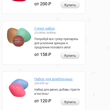
от 200
Р
Купить
Супер набор
(2х160мг, 4х80мг)
Попробуй все супер препараты
для усиления эрекции и
продления полового акта!
от 158
Р
Купить
Набор для влюбленных
(10х100 мг)
Набор для двоих, добавь страсти
в постель!
от 120
Р
Купить