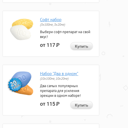
Софт набор
(3x100мг, 3x20мг)
Выбери софт-препарат на свой
вкус!
от 117
Р
Купить
Набор "Два в одном"
(10x100мг, 10x20мг)
Два самых популярных
препарата для усиления
эрекции в одном наборе!
от 115
Р
Купить