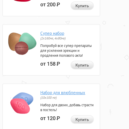
от 200
Р
Купить
Супер набор
(2х160мг, 4х80мг)
Попробуй все супер препараты
для усиления эрекции и
продления полового акта!
от 158
Р
Купить
Набор для влюбленных
(10х100 мг)
Набор для двоих, добавь страсти
в постель!
от 120
Р
Купить