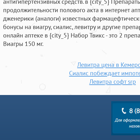
антигипертензивных средств. в {city_5} Препарат
продолжительности полового акта в интернет апте
дженерики (аналоги) известных фармацефтическ
бонусы на виагру, сиалис, левитру и другие пре
онлайн аптеке в {city_5} Набор Твикс - это 2 пре
Виагры 150 мг.
Левитра цена в Кемер
Сиалис побеждает импот
Левитра софт srp