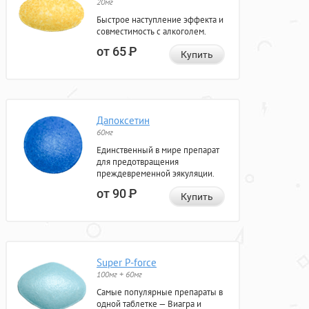
20мг
Быстрое наступление эффекта и
совместимость с алкоголем.
от 65
Р
Купить
Дапоксетин
60мг
Единственный в мире препарат
для предотвращения
преждевременной эякуляции.
от 90
Р
Купить
Super P-force
100мг + 60мг
Самые популярные препараты в
одной таблетке — Виагра и