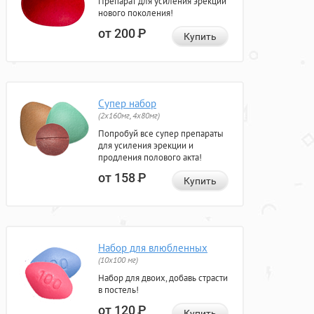
Препарат для усиления эрекции
нового поколения!
от 200
Р
Купить
Супер набор
(2х160мг, 4х80мг)
Попробуй все супер препараты
для усиления эрекции и
продления полового акта!
от 158
Р
Купить
Набор для влюбленных
(10х100 мг)
Набор для двоих, добавь страсти
в постель!
от 120
Р
Купить