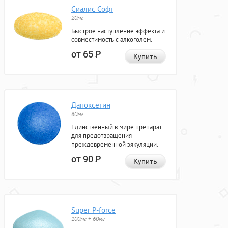
Сиалис Софт
20мг
Быстрое наступление эффекта и
совместимость с алкоголем.
от 65
Р
Купить
Дапоксетин
60мг
Единственный в мире препарат
для предотвращения
преждевременной эякуляции.
от 90
Р
Купить
Super P-force
100мг + 60мг