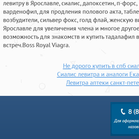
левитру в Ярославле, сиалис, дапоксетин, п-форс
варденофил, для продления полового акта, табле
возбудители, сильвер фокс, голд флай, женскую в
Ярославле для увеличения члена и многое друго
возможность для знакомств и купить тадалафил 
встреч.Boss Royal Viagra.
Не дорого купить в спб сиа
Сиалис левитра и аналоги Ек
Левитра аптеки санкт-пет