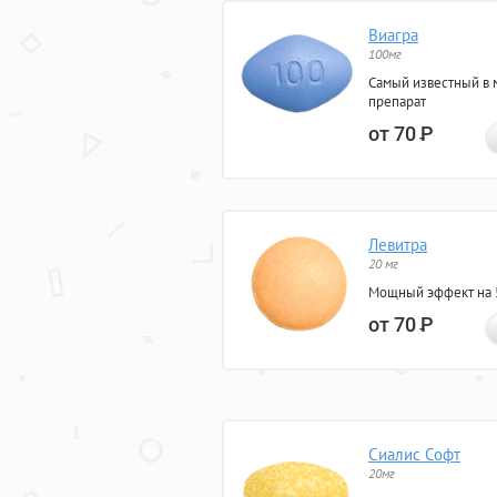
Виагра
100мг
Самый известный в 
препарат
от 70
Р
Левитра
20 мг
Мощный эффект на 5
от 70
Р
Сиалис Софт
20мг