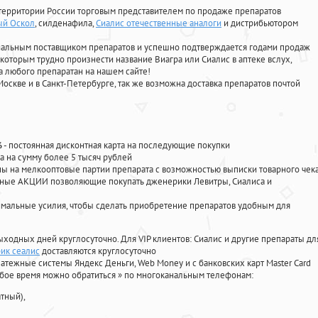
территории России торговым представителем по продаже препаратов
ый Оскол
, силденафила
,
Сиалис отечественные аналоги
и дистрибьютором
циальным поставщиком препаратов и успешно подтверждается годами продаж
 которым трудно произнести название Виагра или Сиалис в аптеке вслух,
 любого препаратан на нашем сайте!
Москве и в Санкт-Петербурге, так же возможна доставка препаратов почтой
%
- постоянная дисконтная карта на последующие покупки
а на сумму более 5 тысяч рублей
 на мелкооптовые партии препарата с возможностью выписки товарного чек
личные АКЦИИ позволяющие покупать дженерики Левитры, Сиалиса и
мальные усилия, чтобы сделать приобретение препаратов удобным для
ыходных дней круглосуточно. Для VIP клиентов: Сиалис и другие препараты дл
рик сеалис
доставляются круглосуточно
атежные системы Яндекс Деньги, Web Money и с банковских карт Master Card
юбое время можно обратиться
»
по многоканальным телефонам:
тный),