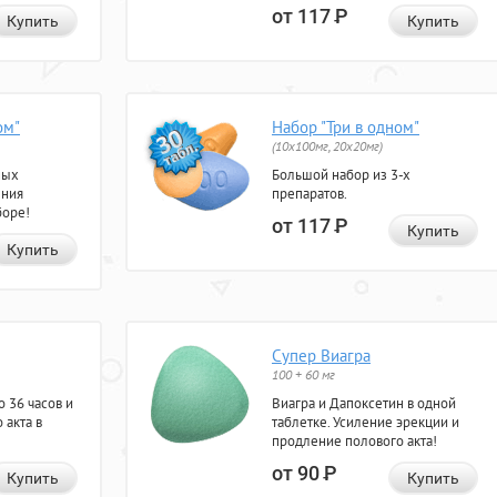
от 117
Р
Купить
Купить
ом"
Набор "Три в одном"
(10x100мг, 20x20мг)
ных
Большой набор из 3-х
ения
препаратов.
боре!
от 117
Р
Купить
Купить
Супер Виагра
100 + 60 мг
 36 часов и
Виагра и Дапоксетин в одной
 акта в
таблетке. Усиление эрекции и
продление полового акта!
от 90
Р
Купить
Купить