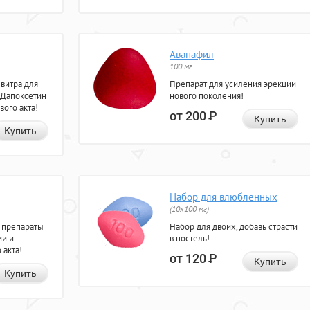
Аванафил
100 мг
евитра для
Препарат для усиления эрекции
 Дапоксетин
нового поколения!
вого акта!
от 200
Р
Купить
Купить
Набор для влюбленных
(10х100 мг)
 препараты
Набор для двоих, добавь страсти
ии и
в постель!
 акта!
от 120
Р
Купить
Купить