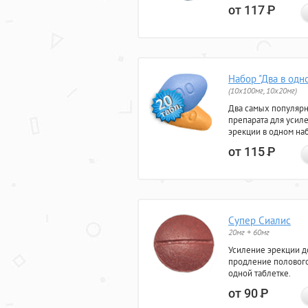
от 117
Р
Набор "Два в одн
(10x100мг, 10x20мг)
Два самых популяр
препарата для усил
эрекции в одном на
от 115
Р
Супер Сиалис
20мг + 60мг
Усиление эрекции до
продление полового
одной таблетке.
от 90
Р