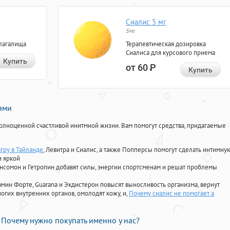
Сиалис 5 мг
5мг
лагалища
Терапевтическая дозировка
Сиалиса для курсового приема
Купить
от 60
Р
Купить
нами
олноценной счастливой инитмной жизни. Вам помогут средства, придагаемые
гру в Тайланде
, Левитра и Сиалис, а также Попперсы помогут сделать интимну
и яркой
Ансомон и Гетропин добавят силы, энергии спортсменам и решат проблемы
ориамин Форте, Guarana и Экдистерон повысят выносливость организма, вернут
огих внутренних органов, омолодят кожу, и,
Почему сиалис не помогает а
Почему нужно покупать именно у нас?