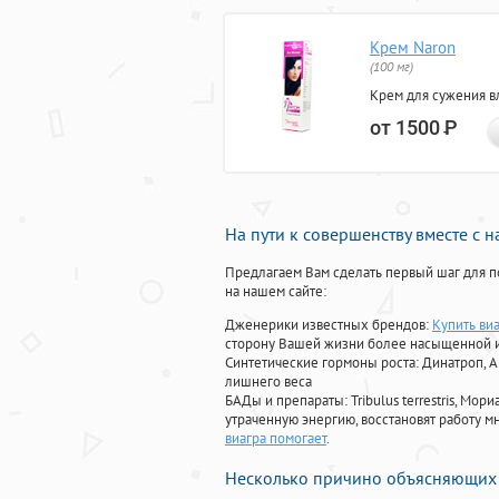
Крем Naron
(100 мг)
Крем для сужения в
от 1500
Р
На пути к совершенству вместе с 
Предлагаем Вам сделать первый шаг для п
на нашем сайте:
Дженерики известных брендов:
Купить виа
сторону Вашей жизни более насыщенной 
Синтетические гормоны роста
: Динатроп, 
лишнего веса
БАДы и препараты:
Tribulus terrestris, М
утраченную энергию, восстановят работу мн
виагра помогает
.
Несколько причино объясняющих 