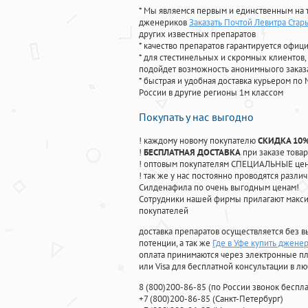
* Мы являемся первым и единственным на 
дженериков
Заказать Почтой Левитра Стар
других известных препаратов
* качество препаратов гарантируется офи
* для стестинельных и скромных клиентов,
подойдет возможность анонимныого заказа
* быстрая и удобная доставка курьером по 
России в другие регионы 1м классом
Покупать у нас выгодно
! каждому новому покупателю
СКИДКА 10
!
БЕСПЛАТНАЯ ДОСТАВКА
при заказе товар
! оптовым покупателям СПЕЦИАЛЬНЫЕ цены
! так же у нас постоянно проводятся раз
Силденафила по очень выгодным ценам!
Cотрудники нашей фирмы прилагают макси
покупателей
доставка препаратов осуществляется без в
потенции, а так же
Где в Уфе купить джене
оплата принимаются через электронные пл
или Visa для бесплатной консультации в л
8
(800
)200-86-85
(
по России звонок беспла
+7
(800
)200-86-85
(
Санкт-Петербург)