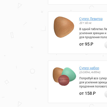
Супер Левитра
20 + 60 мг
В одной таблетке Л
усиления эрекции и
для продления поло
от 95
Р
Супер набор
(2х160мг, 4х80мг)
Попробуй все супер
для усиления эрекц
продления полового
от 158
Р