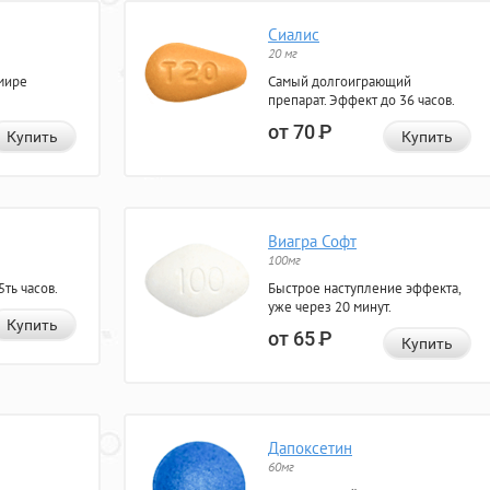
Сиалис
20 мг
мире
Самый долгоиграющий
препарат. Эффект до 36 часов.
от 70
Р
Купить
Купить
Виагра Софт
100мг
ть часов.
Быстрое наступление эффекта,
уже через 20 минут.
Купить
от 65
Р
Купить
Дапоксетин
60мг