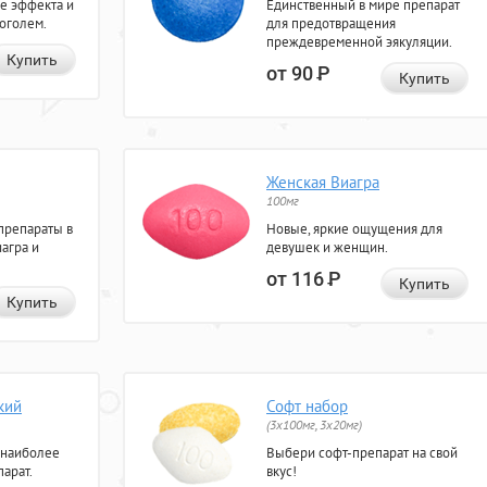
е эффекта и
Единственный в мире препарат
коголем.
для предотвращения
преждевременной эякуляции.
Купить
от 90
Р
Купить
Женская Виагра
100мг
препараты в
Новые, яркие ощущения для
агра и
девушек и женщин.
от 116
Р
Купить
Купить
кий
Софт набор
(3x100мг, 3x20мг)
 наиболее
Выбери софт-препарат на свой
арат.
вкус!