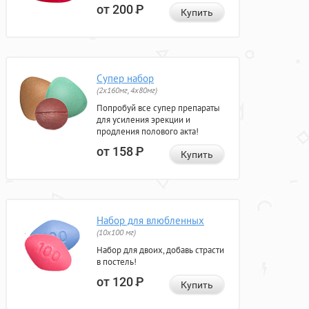
от 200
Р
Купить
Супер набор
(2х160мг, 4х80мг)
Попробуй все супер препараты
для усиления эрекции и
продления полового акта!
от 158
Р
Купить
Набор для влюбленных
(10х100 мг)
Набор для двоих, добавь страсти
в постель!
от 120
Р
Купить