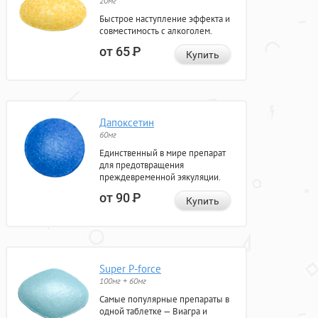
20мг
Быстрое наступление эффекта и
совместимость с алкоголем.
от 65
Р
Купить
Дапоксетин
60мг
Единственный в мире препарат
для предотвращения
преждевременной эякуляции.
от 90
Р
Купить
Super P-force
100мг + 60мг
Самые популярные препараты в
одной таблетке — Виагра и