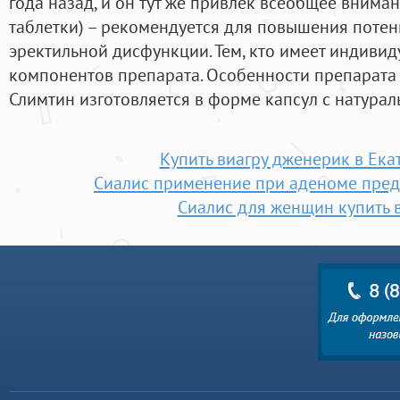
года назад, и он тут же привлек всеобщее вниман
таблетки) – рекомендуется для повышения потен
эректильной дисфункции. Тем, кто имеет индиви
компонентов препарата. Особенности препарата
Слимтин изготовляется в форме капсул с натурал
Купить виагру дженерик в Ека
Сиалис применение при аденоме пред
Сиалис для женщин купить 