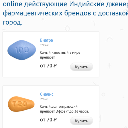
online действующие Индийские джене
фармацевтических брендов с доставко
город.
Виагра
100мг
Самый известный в мире
препарат
от 70
Р
Купить
Сиалис
20 мг
Самый долгоиграющий
препарат. Эффект до 36 часов.
от 70
Р
Купить