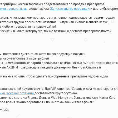
территории России торговым представителем по продаже препаратов
ужчин цена отзывы
, силденафила
,
Женская виагра порошком
и дистрибьютором
циальным поставщиком препаратов и успешно подтверждается годами продаж
 которым трудно произнести название Виагра или Сиалис в аптеке вслух,
 любого препаратан на нашем сайте!
Москве и в Санкт-Петербурге, так же возможна доставка препаратов почтой
%
- постоянная дисконтная карта на последующие покупки
а на сумму более 5 тысяч рублей
 на мелкооптовые партии препарата с возможностью выписки товарного чек
личные АКЦИИ позволяющие покупать дженерики Левитры, Сиалиса и
мальные усилия, чтобы сделать приобретение препаратов удобным для
ыходных дней круглосуточно. Для VIP клиентов: Сиалис и другие препараты дл
тики мужской потенции
доставляются круглосуточно
атежные системы Яндекс Деньги, Web Money и с банковских карт Master Card
юбое время можно обратиться
»
по многоканальным телефонам:
тный),