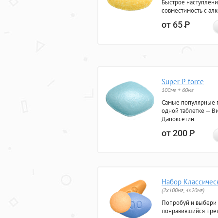
Быстрое наступлени
совместимость с ал
от 65
Р
Super P-force
100мг + 60мг
Самые популярные 
одной таблетке — Ви
Дапоксетин.
от 200
Р
Набор Классичес
(2x100мг, 4x20мг)
Попробуй и выбери
понравившийся преп