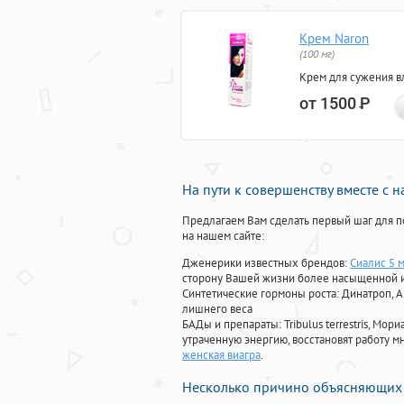
Крем Naron
(100 мг)
Крем для сужения в
от 1500
Р
На пути к совершенству вместе с 
Предлагаем Вам сделать первый шаг для п
на нашем сайте:
Дженерики известных брендов:
Сиалис 5 
сторону Вашей жизни более насыщенной 
Синтетические гормоны роста
: Динатроп, 
лишнего веса
БАДы и препараты:
Tribulus terrestris, М
утраченную энергию, восстановят работу мн
женская виагра
.
Несколько причино объясняющих 