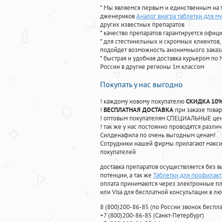
* Мы являемся первым и единственным на 
дженериков
Аналог виагра таблетки для м
других известных препаратов
* качество препаратов гарантируется офи
* для стестинельных и скромных клиентов,
подойдет возможность анонимныого заказа
* быстрая и удобная доставка курьером по 
России в другие регионы 1м классом
Покупать у нас выгодно
! каждому новому покупателю
СКИДКА 10
!
БЕСПЛАТНАЯ ДОСТАВКА
при заказе товар
! оптовым покупателям СПЕЦИАЛЬНЫЕ цены
! так же у нас постоянно проводятся раз
Силденафила по очень выгодным ценам!
Cотрудники нашей фирмы прилагают макси
покупателей
доставка препаратов осуществляется без в
потенции, а так же
Таблетки для профилак
оплата принимаются через электронные пл
или Visa для бесплатной консультации в л
8
(800
)200-86-85
(
по России звонок беспла
+7
(800
)200-86-85
(
Санкт-Петербург)