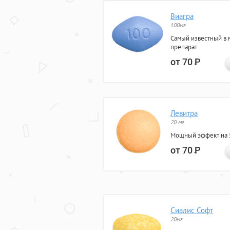
Виагра
100мг
Самый известный в 
препарат
от 70
Р
Левитра
20 мг
Мощный эффект на 5
от 70
Р
Сиалис Софт
20мг