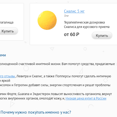
Сиалис 5 мг
5мг
лагалища
Терапевтическая дозировка
Сиалиса для курсового приема
Купить
от 60
Р
Купить
нами
олноценной счастливой инитмной жизни. Вам помогут средства, придагаемые
мгр отзывы
, Левитра и Сиалис, а также Попперсы помогут сделать интимную
и яркой
Ансомон и Гетропин добавят силы, энергии спортсменам и решат проблемы
ориамин Форте, Guarana и Экдистерон повысят выносливость организма, вернут
огих внутренних органов, омолодят кожу, и,
Низкая цена купит в России
Почему нужно покупать именно у нас?