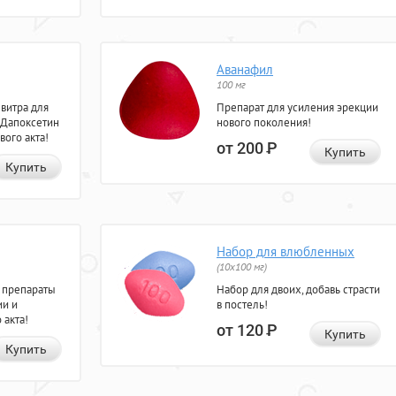
Аванафил
100 мг
евитра для
Препарат для усиления эрекции
 Дапоксетин
нового поколения!
вого акта!
от 200
Р
Купить
Купить
Набор для влюбленных
(10х100 мг)
 препараты
Набор для двоих, добавь страсти
ии и
в постель!
 акта!
от 120
Р
Купить
Купить