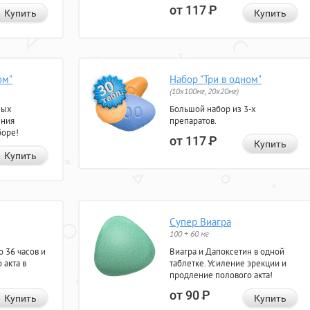
от 117
Р
Купить
Купить
ом"
Набор "Три в одном"
(10x100мг, 20x20мг)
ных
Большой набор из 3-х
ения
препаратов.
боре!
от 117
Р
Купить
Купить
Супер Виагра
100 + 60 мг
 36 часов и
Виагра и Дапоксетин в одной
 акта в
таблетке. Усиление эрекции и
продление полового акта!
от 90
Р
Купить
Купить