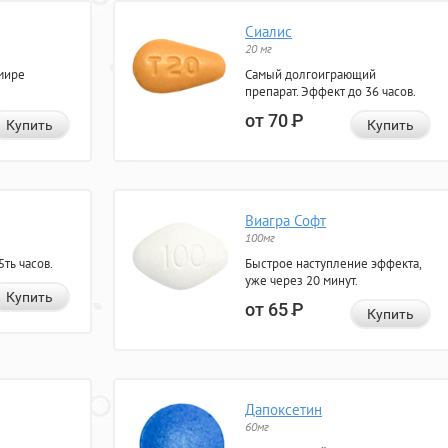
Сиалис
20 мг
мире
Самый долгоиграющий
препарат. Эффект до 36 часов.
от 70
Р
Купить
Купить
Виагра Софт
100мг
ть часов.
Быстрое наступление эффекта,
уже через 20 минут.
Купить
от 65
Р
Купить
Дапоксетин
60мг