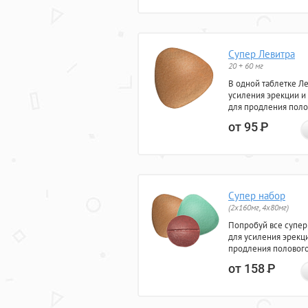
Супер Левитра
20 + 60 мг
В одной таблетке Л
усиления эрекции и
для продления поло
от 95
Р
Супер набор
(2х160мг, 4х80мг)
Попробуй все супер
для усиления эрекц
продления полового
от 158
Р