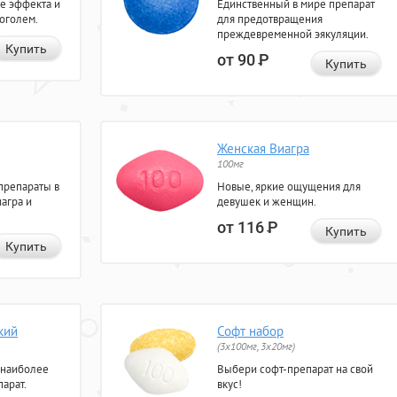
е эффекта и
Единственный в мире препарат
коголем.
для предотвращения
преждевременной эякуляции.
Купить
от 90
Р
Купить
Женская Виагра
100мг
препараты в
Новые, яркие ощущения для
агра и
девушек и женщин.
от 116
Р
Купить
Купить
кий
Софт набор
(3x100мг, 3x20мг)
 наиболее
Выбери софт-препарат на свой
арат.
вкус!