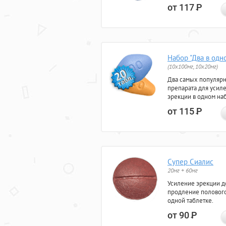
от 117
Р
Набор "Два в одн
(10x100мг, 10x20мг)
Два самых популяр
препарата для усил
эрекции в одном на
от 115
Р
Супер Сиалис
20мг + 60мг
Усиление эрекции до
продление полового
одной таблетке.
от 90
Р