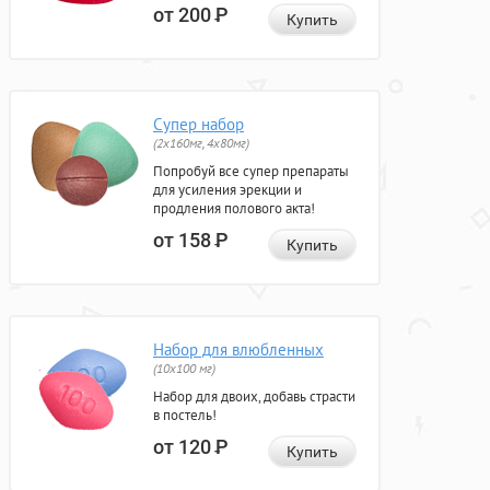
от 200
Р
Купить
Супер набор
(2х160мг, 4х80мг)
Попробуй все супер препараты
для усиления эрекции и
продления полового акта!
от 158
Р
Купить
Набор для влюбленных
(10х100 мг)
Набор для двоих, добавь страсти
в постель!
от 120
Р
Купить