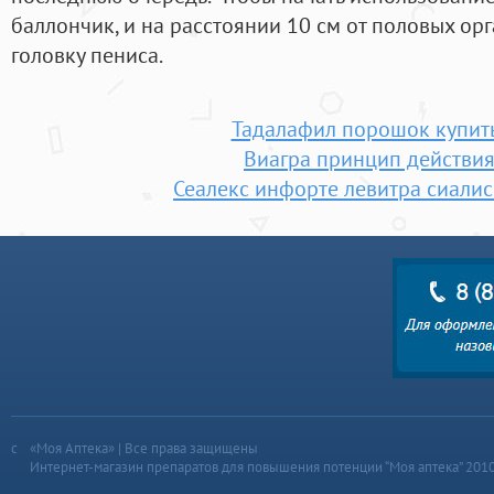
баллончик, и на расстоянии 10 см от половых орг
головку пениса.
Тадалафил порошок купит
Виагра принцип действи
Сеалекс инфорте левитра сиалис
«Моя Аптека» | Все права защищены
Интернет-магазин препаратов для повышения потенции “Моя аптека” 201