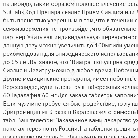
на либидо, таким образом половое влечение ост
SuCialis Код Препара сеалис Прием Сиалиса или
быть полностью уверенным в том, что в течении с
семяизвержения не произойдет, что обязательно
партнер. Учитывая индивидуальную переносимос
данную дозу можно увеличить до 100мг или умен
рекомендован для эпизодического использовани
до 65 лет. Вы знаете, что "Виагра" популярна сре
Сиалис и Левитру можно в любое время. Побочные
другие медицинские препараты, имеет побочные 
Кереселидзе, купить левитру в набережных челна
60 Тадалафил 60 мг. Для заказа таблеток заполнит
Если мужчине требуется быстродействие, то лучш
Эритромицин мг 3 раза в Варденафил стоимость
табл. Ваш телефон: Заказанное вами лекарство у
пакетах через почту России. На таблетки грешить
последнюю очередь. Чтобы начать использование