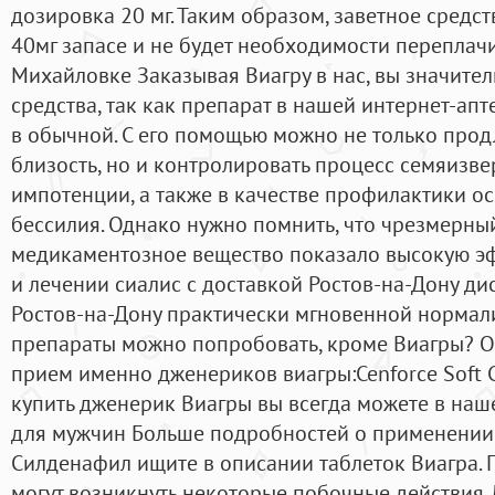
дозировка 20 мг. Таким образом, заветное средст
40мг запасе и не будет необходимости переплачи
Михайловке Заказывая Виагру в нас, вы значите
средства, так как препарат в нашей интернет-апт
в обычной. С его помощью можно не только прод
близость, но и контролировать процесс семяизве
импотенции, а также в качестве профилактики о
бессилия. Однако нужно помнить, что чрезмерный
медикаментозное вещество показало высокую э
и лечении сиалис с доставкой Ростов-на-Дону ди
Ростов-на-Дону практически мгновенной нормал
препараты можно попробовать, кроме Виагры? 
прием именно дженериков виагры:Cenforce Soft 
купить дженерик Виагры вы всегда можете в наш
для мужчин Больше подробностей о применении
Силденафил ищите в описании таблеток Виагра. 
могут возникнуть некоторые побочные действия.