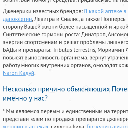
Дженерики известных брендов:
В какой аптеке в
дапоксетин
, Левитра и Сиалис, а также Попперсы
сторону Вашей жизни более насыщенной и ярко
Синтетические гормоны роста
: Динатроп, Ансомо
энергии спортсменам и решат проблемы лишнего
БАДы и препараты:
Tribulus terrestris, Мориамин
повысят выносливость организма, вернут утрачен
работу многих внутренних органов, омолодят кожу
Naron Кадуй
.
Несколько причино объясняющих Поче
именно у нас?
* Мы являемся первым и единственным на терри
представителем по продаже препаратов дженер
женщин в аптеках
, силденафила
,
Где купить виаг