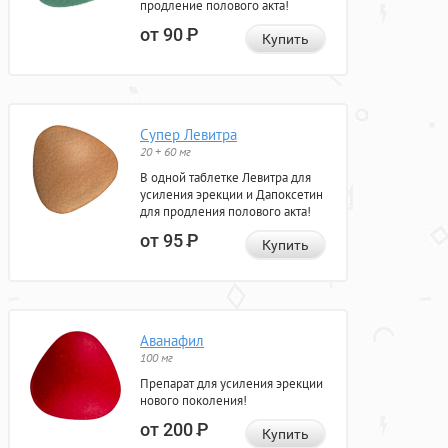
продление полового акта!
от 90
Р
Купить
Супер Левитра
20 + 60 мг
В одной таблетке Левитра для
усиления эрекции и Дапоксетин
для продления полового акта!
от 95
Р
Купить
Аванафил
100 мг
Препарат для усиления эрекции
нового поколения!
от 200
Р
Купить