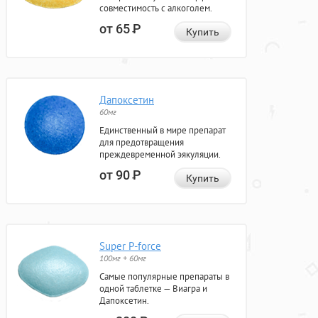
совместимость с алкоголем.
от 65
Р
Купить
Дапоксетин
60мг
Единственный в мире препарат
для предотвращения
преждевременной эякуляции.
от 90
Р
Купить
Super P-force
100мг + 60мг
Самые популярные препараты в
одной таблетке — Виагра и
Дапоксетин.