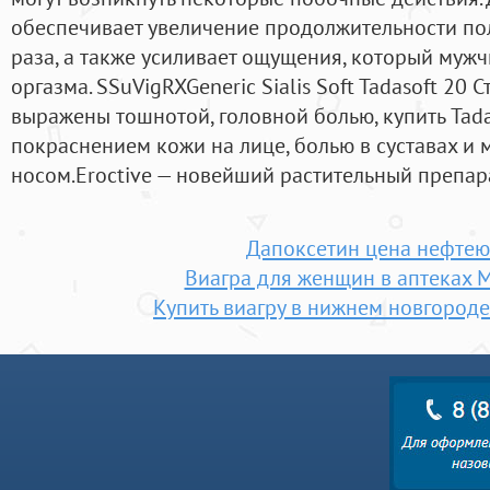
обеспечивает увеличение продолжительности пол
раза, а также усиливает ощущения, который мужч
оргазма. SSuVigRXGeneric Sialis Soft Tadasoft 20
выражены тошнотой, головной болью, купить TadaS
покраснением кожи на лице, болью в суставах и
носом.Eroctive — новейший растительный препар
Дапоксетин цена нефтею
Виагра для женщин в аптеках 
Купить виагру в нижнем новгороде