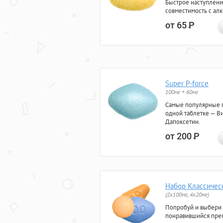
Быстрое наступлени
совместимость с ал
от 65
Р
Super P-force
100мг + 60мг
Самые популярные 
одной таблетке — Ви
Дапоксетин.
от 200
Р
Набор Классичес
(2x100мг, 4x20мг)
Попробуй и выбери
понравившийся преп