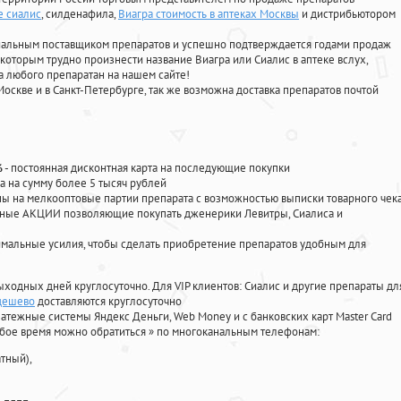
е сиалис
, силденафила
,
Виагра стоимость в аптеках Москвы
и дистрибьютором
циальным поставщиком препаратов и успешно подтверждается годами продаж
 которым трудно произнести название Виагра или Сиалис в аптеке вслух,
 любого препаратан на нашем сайте!
Москве и в Санкт-Петербурге, так же возможна доставка препаратов почтой
%
- постоянная дисконтная карта на последующие покупки
а на сумму более 5 тысяч рублей
 на мелкооптовые партии препарата с возможностью выписки товарного чек
личные АКЦИИ позволяющие покупать дженерики Левитры, Сиалиса и
мальные усилия, чтобы сделать приобретение препаратов удобным для
ыходных дней круглосуточно. Для VIP клиентов: Сиалис и другие препараты дл
 дешево
доставляются круглосуточно
атежные системы Яндекс Деньги, Web Money и с банковских карт Master Card
юбое время можно обратиться
»
по многоканальным телефонам:
тный),