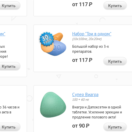
от 117
Р
Купить
Купить
ом"
Набор "Три в одном"
(10x100мг, 20x20мг)
ных
Большой набор из 3-х
ения
препаратов.
боре!
от 117
Р
Купить
Купить
Супер Виагра
100 + 60 мг
 36 часов и
Виагра и Дапоксетин в одной
 акта в
таблетке. Усиление эрекции и
продление полового акта!
от 90
Р
Купить
Купить