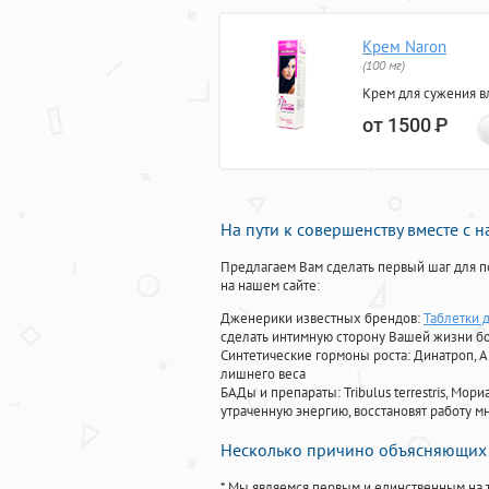
Крем Naron
(100 мг)
Крем для сужения в
от 1500
Р
На пути к совершенству вместе с 
Предлагаем Вам сделать первый шаг для п
на нашем сайте:
Дженерики известных брендов:
Таблетки 
сделать интимную сторону Вашей жизни б
Синтетические гормоны роста
: Динатроп, 
лишнего веса
БАДы и препараты:
Tribulus terrestris, М
утраченную энергию, восстановят работу мн
Несколько причино объясняющих 
* Мы являемся первым и единственным на 