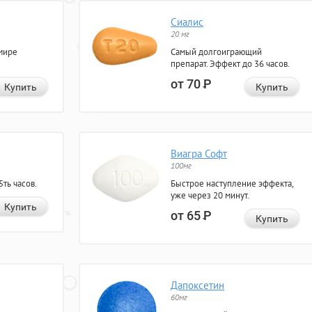
Сиалис
20 мг
мире
Самый долгоиграющий
препарат. Эффект до 36 часов.
от 70
Р
Купить
Купить
Виагра Софт
100мг
ть часов.
Быстрое наступление эффекта,
уже через 20 минут.
Купить
от 65
Р
Купить
Дапоксетин
60мг