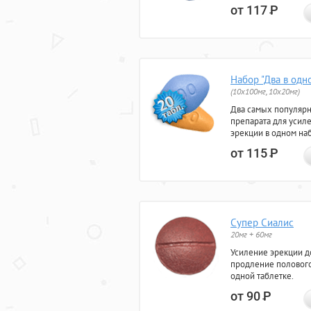
от 117
Р
Набор "Два в одн
(10x100мг, 10x20мг)
Два самых популяр
препарата для усил
эрекции в одном на
от 115
Р
Супер Сиалис
20мг + 60мг
Усиление эрекции до
продление полового
одной таблетке.
от 90
Р