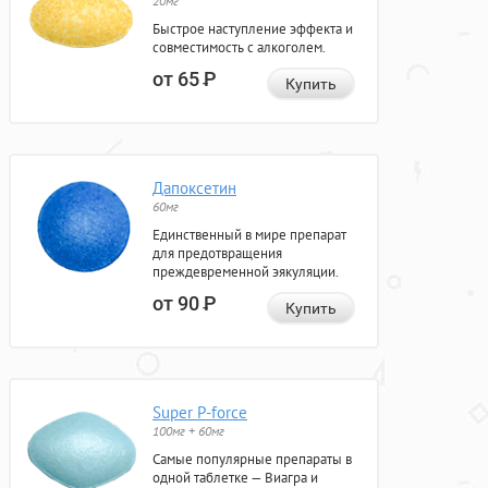
20мг
Быстрое наступление эффекта и
совместимость с алкоголем.
от 65
Р
Купить
Дапоксетин
60мг
Единственный в мире препарат
для предотвращения
преждевременной эякуляции.
от 90
Р
Купить
Super P-force
100мг + 60мг
Самые популярные препараты в
одной таблетке — Виагра и