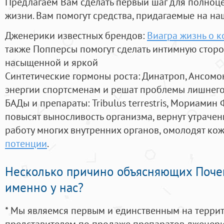
Предлагаем Вам сделать первый шаг для полноц
жизни. Вам помогут средства, придагаемые на на
Дженерики известных брендов:
Виагра жизнь о 
также Попперсы помогут сделать интимную стор
насыщенной и яркой
Синтетические гормоны роста
: Динатроп, Ансомо
энергии спортсменам и решат проблемы лишнего
БАДы и препараты:
Tribulus terrestris, Мориамин
повысят выносливость организма, вернут утрачен
работу многих внутренних органов, омолодят кожу
потенции
.
Несколько причино объясняющих Поче
именно у нас?
* Мы являемся первым и единственным на терри
представителем по продаже препаратов дженер