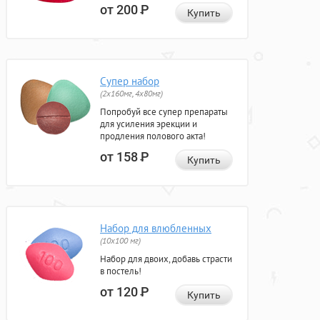
от 200
Р
Купить
Супер набор
(2х160мг, 4х80мг)
Попробуй все супер препараты
для усиления эрекции и
продления полового акта!
от 158
Р
Купить
Набор для влюбленных
(10х100 мг)
Набор для двоих, добавь страсти
в постель!
от 120
Р
Купить