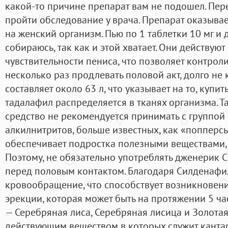
какой-то причине препарат вам не подошел. Пе
пройти обследование у врача. Препарат оказыва
на женский организм. Пью по 1 таблетки 10 мг и 
собираюсь, так как и этой хватает. Они действую
чувствительности пениса, что позволяет контрол
несколько раз продлевать половой акт, долго не
составляет около 63 л, что указывает на то, куп
тадалафил распределяется в тканях организма. 
средство не рекомендуется принимать с группой
алкилнитритов, больше известных, как «попперс
обеспечивает подростка полезными веществами,
Поэтому, не обязательно употреблять дженерик 
перед половым контактом. Благодаря Силденафил
кровообращение, что способствует возникновен
эрекции, которая может быть на протяжении 5 ч
— Серебряная лиса, Серебряная лисица и Золота
действующим веществом в которых служит канта