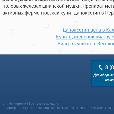
половых железах шпанской мушки. Препарат мет
активных ферментов, как купит дапоксетин в Пе
Дапоксетин цена в Кал
Купить дженерик виагру 
Виагра купить в с.Весело
«Моя Аптека» | Все права защищены
Интернет-магазин препаратов для повышения потенции “Моя аптека” 201