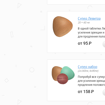
Супер Левитра
20 + 60 мг
В одной таблетке Л
усиления эрекции и
для продления поло
от 95
Р
Супер набор
(2х160мг, 4х80мг)
Попробуй все супер
для усиления эрекц
продления полового
от 158
Р