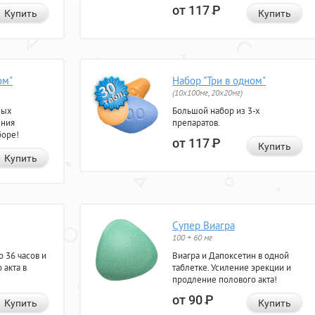
от 117
Р
Купить
Купить
ом"
Набор "Три в одном"
(10x100мг, 20x20мг)
ных
Большой набор из 3-х
ения
препаратов.
боре!
от 117
Р
Купить
Купить
Супер Виагра
100 + 60 мг
 36 часов и
Виагра и Дапоксетин в одной
 акта в
таблетке. Усиление эрекции и
продление полового акта!
от 90
Р
Купить
Купить