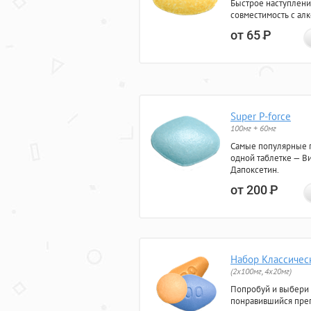
Быстрое наступлени
совместимость с ал
от 65
Р
Super P-force
100мг + 60мг
Самые популярные 
одной таблетке — Ви
Дапоксетин.
от 200
Р
Набор Классичес
(2x100мг, 4x20мг)
Попробуй и выбери
понравившийся преп