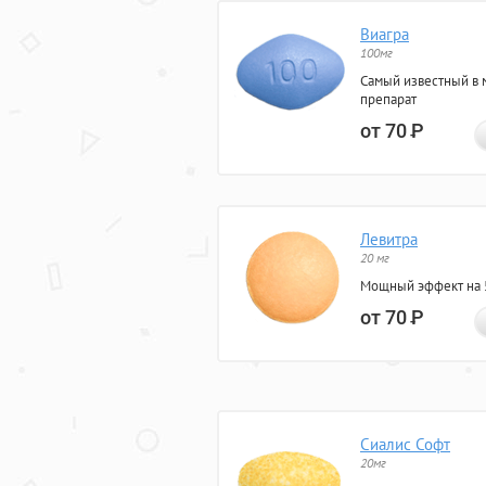
Виагра
100мг
Самый известный в 
препарат
от 70
Р
Левитра
20 мг
Мощный эффект на 5
от 70
Р
Сиалис Софт
20мг