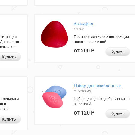
Аванафил
100 мг
евитра для
Препарат для усиления эрекции
 Дапоксетин
нового поколения!
вого акта!
от 200
Р
Купить
Купить
Набор для влюбленных
(10х100 мг)
 препараты
Набор для двоих, добавь страсти
ии и
в постель!
 акта!
от 120
Р
Купить
Купить