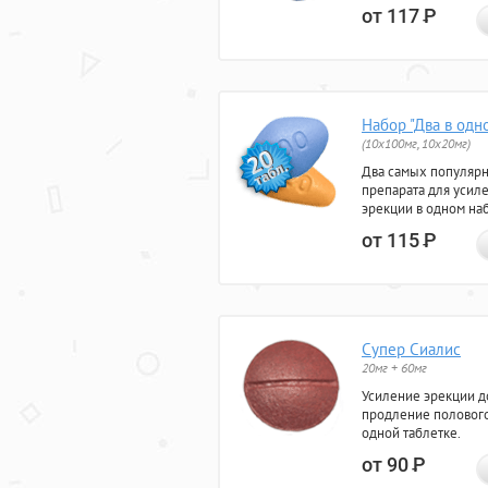
от 117
Р
Набор "Два в одн
(10x100мг, 10x20мг)
Два самых популяр
препарата для усил
эрекции в одном на
от 115
Р
Супер Сиалис
20мг + 60мг
Усиление эрекции до
продление полового
одной таблетке.
от 90
Р