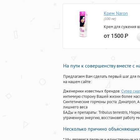
Крем Naron
(100 мг)
Крем для сужения в
от 1500
Р
На пути к совершенству вместе с 
Предлагаем Вам сделать первый шаг для п
на нашем сайте:
Дженерики известных брендов:
Супер сиал
интимную сторону Вашей жизни более на
Синтетические гормоны роста
: Динатроп, 
лишнего веса
БАДы и препараты:
Tribulus terrestris, М
утраченную энергию, восстановят работу мн
Несколько причино объясняющих 
* Мы являемся первым и единственным на 