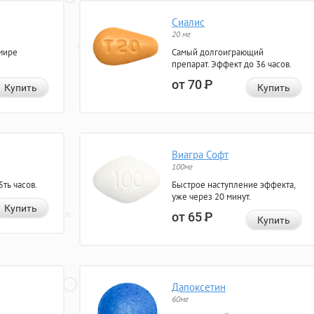
Сиалис
20 мг
мире
Самый долгоиграющий
препарат. Эффект до 36 часов.
от 70
Р
Купить
Купить
Виагра Софт
100мг
ть часов.
Быстрое наступление эффекта,
уже через 20 минут.
Купить
от 65
Р
Купить
Дапоксетин
60мг