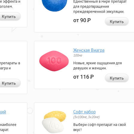
е эффекта и
Единственный в мире препарат
коголем.
для предотвращения
преждевременной эякуляции.
Купить
от 90
Р
Купить
Женская Виагра
100мг
препараты в
Новые, яркие ощущения для
агра и
девушек и женщин.
от 116
Р
Купить
Купить
кий
Софт набор
(3x100мг, 3x20мг)
 наиболее
Выбери софт-препарат на свой
арат.
вкус!