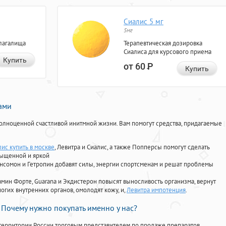
Сиалис 5 мг
5мг
лагалища
Терапевтическая дозировка
Сиалиса для курсового приема
Купить
от 60
Р
Купить
нами
олноценной счастливой инитмной жизни. Вам помогут средства, придагаемые
ис купить в москве
, Левитра и Сиалис, а также Попперсы помогут сделать
сыщенной и яркой
Ансомон и Гетропин добавят силы, энергии спортсменам и решат проблемы
ориамин Форте, Guarana и Экдистерон повысят выносливость организма, вернут
огих внутренних органов, омолодят кожу, и,
Левитра импотенция
.
Почему нужно покупать именно у нас?
территории России торговым представителем по продаже препаратов