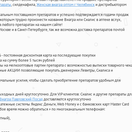
параты
, силденафила
,
Женская виагра оптом г Челябинск
и дистрибьютором
циальным поставщиком препаратов и успешно подтверждается годами продаж
 которым трудно произнести название Виагра или Сиалис в аптеке вслух,
 любого препаратан на нашем сайте!
Москве и в Санкт-Петербурге, так же возможна доставка препаратов почтой
%
- постоянная дисконтная карта на последующие покупки
а на сумму более 5 тысяч рублей
 на мелкооптовые партии препарата с возможностью выписки товарного чек
личные АКЦИИ позволяющие покупать дженерики Левитры, Сиалиса и
мальные усилия, чтобы сделать приобретение препаратов удобным для
ыходных дней круглосуточно. Для VIP клиентов: Сиалис и другие препараты дл
Виагра Павловский Посад
доставляются круглосуточно
атежные системы Яндекс Деньги, Web Money и с банковских карт Master Card
юбое время можно обратиться
»
по многоканальным телефонам:
тный),