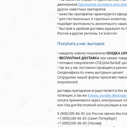
дженериков
Продление полового акта пре
других известных препаратов
* качество препаратов гарантируется офи
* для стестинельных и скромных клиентов,
подойдет возможность анонимныого заказа
* быстрая и удобная доставка курьером по 
России в другие регионы 1м классом
Покупать у нас выгодно
! каждому новому покупателю
СКИДКА 10
!
БЕСПЛАТНАЯ ДОСТАВКА
при заказе товар
! оптовым покупателям СПЕЦИАЛЬНЫЕ цены
! так же у нас постоянно проводятся раз
Силденафила по очень выгодным ценам!
Cотрудники нашей фирмы прилагают макси
покупателей
доставка препаратов осуществляется без в
потенции, а так же
Купить онлайн Женская 
оплата принимаются через электронные пл
или Visa для бесплатной консультации в л
8
(800
)200-86-85
(
по России звонок беспла
+7
(800
)200-86-85
(
Санкт-Петербург)
+7
(800
)200-86-85
(
Москва)