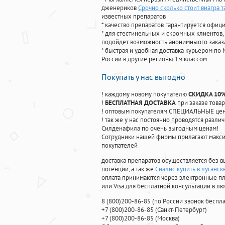
дженериков
Срочно сколько стоит виагра т
известных препаратов
* качество препаратов гарантируется офи
* для стестинельных и скромных клиентов,
подойдет возможность анонимныого заказа
* быстрая и удобная доставка курьером по 
России в другие регионы 1м классом
Покупать у нас выгодно
! каждому новому покупателю
СКИДКА 10
!
БЕСПЛАТНАЯ ДОСТАВКА
при заказе товар
! оптовым покупателям СПЕЦИАЛЬНЫЕ цены
! так же у нас постоянно проводятся раз
Силденафила по очень выгодным ценам!
Cотрудники нашей фирмы прилагают макси
покупателей
доставка препаратов осуществляется без в
потенции, а так же
Сиалис купить в луганск
оплата принимаются через электронные пл
или Visa для бесплатной консультации в л
8
(800
)200-86-85
(
по России звонок беспла
+7
(800
)200-86-85
(
Санкт-Петербург)
+7
(800
)200-86-85
(
Москва)