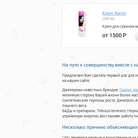
Крем Naron
(100 мг)
Крем для сужения в
от 1500
Р
На пути к совершенству вместе с 
Предлагаем Вам сделать первый шаг для п
на нашем сайте:
Дженерики известных брендов:
Сиалис дж
интимную сторону Вашей жизни более на
Синтетические гормоны роста
: Динатроп, 
лишнего веса
БАДы и препараты:
Tribulus terrestris, М
утраченную энергию, восстановят работу мн
Несколько причино объясняющих 
* Мы являемся первым и единственным на 