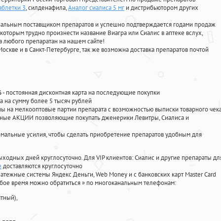
аблетки 3
, силденафила
,
Аналог сиалиса 5 мг
и дистрибьютором других
циальным поставщиком препаратов и успешно подтверждается годами продаж
 которым трудно произнести название Виагра или Сиалис в аптеке вслух,
 любого препаратан на нашем сайте!
Москве и в Санкт-Петербурге, так же возможна доставка препаратов почтой
%
- постоянная дисконтная карта на последующие покупки
а на сумму более 5 тысяч рублей
 на мелкооптовые партии препарата с возможностью выписки товарного чек
личные АКЦИИ позволяющие покупать дженерики Левитры, Сиалиса и
мальные усилия, чтобы сделать приобретение препаратов удобным для
ыходных дней круглосуточно. Для VIP клиентов: Сиалис и другие препараты дл
е
доставляются круглосуточно
атежные системы Яндекс Деньги, Web Money и с банковских карт Master Card
юбое время можно обратиться
»
по многоканальным телефонам:
тный),