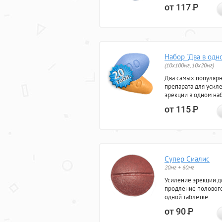
от 117
Р
Набор "Два в одн
(10x100мг, 10x20мг)
Два самых популяр
препарата для усил
эрекции в одном на
от 115
Р
Супер Сиалис
20мг + 60мг
Усиление эрекции до
продление полового
одной таблетке.
от 90
Р