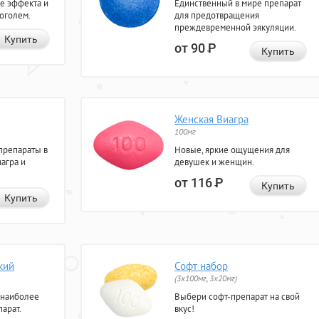
е эффекта и
Единственный в мире препарат
коголем.
для предотвращения
преждевременной эякуляции.
Купить
от 90
Р
Купить
Женская Виагра
100мг
препараты в
Новые, яркие ощущения для
агра и
девушек и женщин.
от 116
Р
Купить
Купить
кий
Софт набор
(3x100мг, 3x20мг)
 наиболее
Выбери софт-препарат на свой
арат.
вкус!