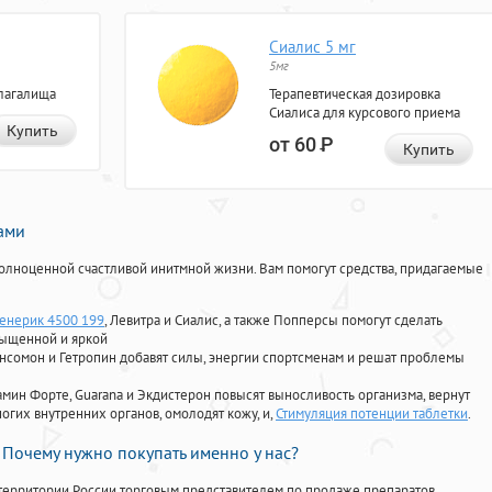
Сиалис 5 мг
5мг
лагалища
Терапевтическая дозировка
Сиалиса для курсового приема
Купить
от 60
Р
Купить
нами
олноценной счастливой инитмной жизни. Вам помогут средства, придагаемые
енерик 4500 199
, Левитра и Сиалис, а также Попперсы помогут сделать
сыщенной и яркой
Ансомон и Гетропин добавят силы, энергии спортсменам и решат проблемы
ориамин Форте, Guarana и Экдистерон повысят выносливость организма, вернут
огих внутренних органов, омолодят кожу, и,
Стимуляция потенции таблетки
.
Почему нужно покупать именно у нас?
территории России торговым представителем по продаже препаратов