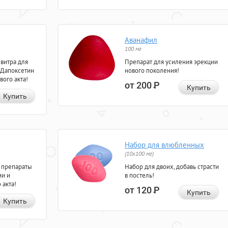
Аванафил
100 мг
евитра для
Препарат для усиления эрекции
 Дапоксетин
нового поколения!
вого акта!
от 200
Р
Купить
Купить
Набор для влюбленных
(10х100 мг)
 препараты
Набор для двоих, добавь страсти
ии и
в постель!
 акта!
от 120
Р
Купить
Купить