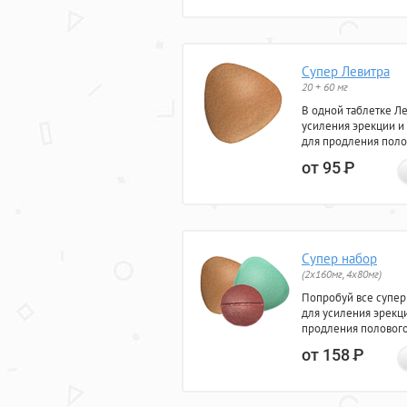
Супер Левитра
20 + 60 мг
В одной таблетке Л
усиления эрекции и
для продления поло
от 95
Р
Супер набор
(2х160мг, 4х80мг)
Попробуй все супер
для усиления эрекц
продления полового
от 158
Р