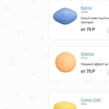
Виагра
100мг
Самый известный в 
препарат
от 70
Р
Левитра
20 мг
Мощный эффект на 5
от 70
Р
Сиалис Софт
20мг