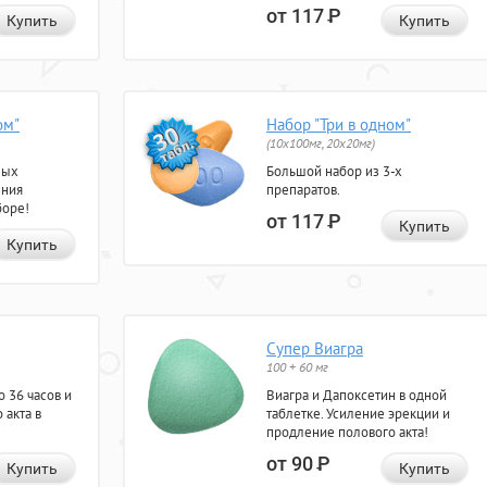
от 117
Р
Купить
Купить
ом"
Набор "Три в одном"
(10x100мг, 20x20мг)
ных
Большой набор из 3-х
ения
препаратов.
боре!
от 117
Р
Купить
Купить
Супер Виагра
100 + 60 мг
 36 часов и
Виагра и Дапоксетин в одной
 акта в
таблетке. Усиление эрекции и
продление полового акта!
от 90
Р
Купить
Купить