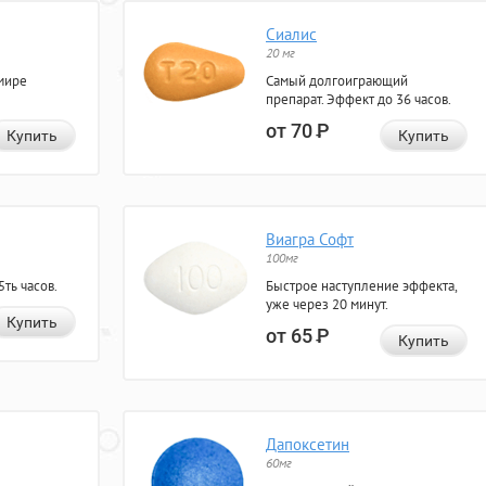
Сиалис
20 мг
мире
Самый долгоиграющий
препарат. Эффект до 36 часов.
от 70
Р
Купить
Купить
Виагра Софт
100мг
ть часов.
Быстрое наступление эффекта,
уже через 20 минут.
Купить
от 65
Р
Купить
Дапоксетин
60мг