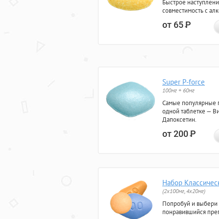
Быстрое наступлени
совместимость с ал
от 65
Р
Super P-force
100мг + 60мг
Самые популярные 
одной таблетке — Ви
Дапоксетин.
от 200
Р
Набор Классичес
(2x100мг, 4x20мг)
Попробуй и выбери
понравившийся преп