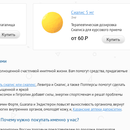
Сиалис 5 мг
5мг
лагалища
Терапевтическая дозировка
Сиалиса для курсового приема
Купить
от 60
Р
Купить
нами
олноценной счастливой инитмной жизни. Вам помогут средства, придагаемые
ть сиалис или сиалекс
, Левитра и Сиалис, а также Попперсы помогут сделать
сыщенной и яркой
Ансомон и Гетропин добавят силы, энергии спортсменам и решат проблемы
ориамин Форте, Guarana и Экдистерон повысят выносливость организма, вернут
огих внутренних органов, омолодят кожу, и,
Казанские аптеки дапоксетин
.
Почему нужно покупать именно у нас?
территории России торговым представителем по продаже препаратов