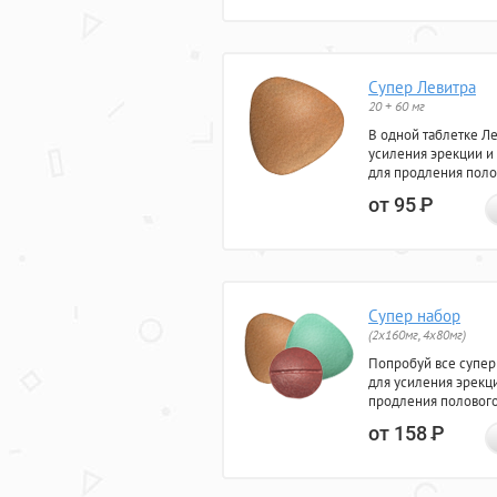
Супер Левитра
20 + 60 мг
В одной таблетке Л
усиления эрекции и
для продления поло
от 95
Р
Супер набор
(2х160мг, 4х80мг)
Попробуй все супер
для усиления эрекц
продления полового
от 158
Р