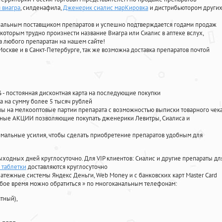
 виагра
, силденафила
,
Дженерик сиалис марКировка
и дистрибьютором други
циальным поставщиком препаратов и успешно подтверждается годами продаж
 которым трудно произнести название Виагра или Сиалис в аптеке вслух,
 любого препаратан на нашем сайте!
Москве и в Санкт-Петербурге, так же возможна доставка препаратов почтой
%
- постоянная дисконтная карта на последующие покупки
а на сумму более 5 тысяч рублей
 на мелкооптовые партии препарата с возможностью выписки товарного чек
личные АКЦИИ позволяющие покупать дженерики Левитры, Сиалиса и
мальные усилия, чтобы сделать приобретение препаратов удобным для
ыходных дней круглосуточно. Для VIP клиентов: Сиалис и другие препараты дл
 таблетки
доставляются круглосуточно
атежные системы Яндекс Деньги, Web Money и с банковских карт Master Card
юбое время можно обратиться
»
по многоканальным телефонам:
тный),