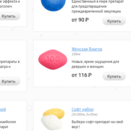
е эффекта и
Единственный в мире препарат
коголем.
для предотвращения
преждевременной эякуляции.
Купить
от 90
Р
Купить
Женская Виагра
100мг
препараты в
Новые, яркие ощущения для
агра и
девушек и женщин.
от 116
Р
Купить
Купить
кий
Софт набор
(3x100мг, 3x20мг)
 наиболее
Выбери софт-препарат на свой
арат.
вкус!