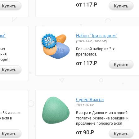
от 117
Р
Купить
Купить
ом"
Набор "Три в одном"
(10x100мг, 20x20мг)
ных
Большой набор из 3-х
ения
препаратов.
боре!
от 117
Р
Купить
Купить
Супер Виагра
100 + 60 мг
 36 часов и
Виагра и Дапоксетин в одной
 акта в
таблетке. Усиление эрекции и
продление полового акта!
от 90
Р
Купить
Купить