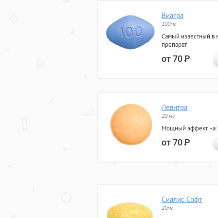
Виагра
100мг
Самый известный в 
препарат
от 70
Р
Левитра
20 мг
Мощный эффект на 5
от 70
Р
Сиалис Софт
20мг