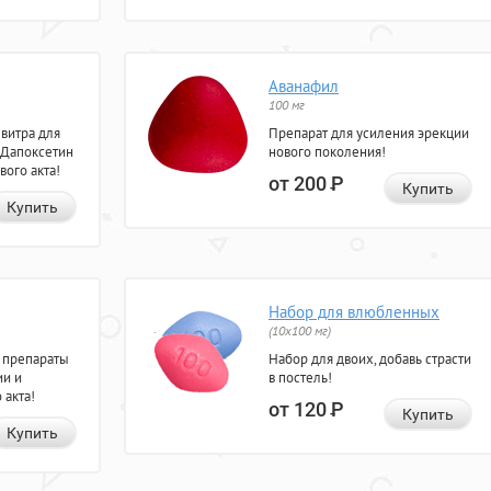
Аванафил
100 мг
евитра для
Препарат для усиления эрекции
 Дапоксетин
нового поколения!
вого акта!
от 200
Р
Купить
Купить
Набор для влюбленных
(10х100 мг)
 препараты
Набор для двоих, добавь страсти
ии и
в постель!
 акта!
от 120
Р
Купить
Купить