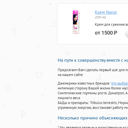
Крем Naron
(100 мг)
Крем для сужения в
от 1500
Р
На пути к совершенству вместе с 
Предлагаем Вам сделать первый шаг для п
на нашем сайте:
Дженерики известных брендов:
Что выбра
интимную сторону Вашей жизни более на
Синтетические гормоны роста
: Динатроп, 
лишнего веса
БАДы и препараты:
Tribulus terrestris, М
утраченную энергию, восстановят работу мн
Несколько причино объясняющих 
* Мы являемся первым и единственным на 