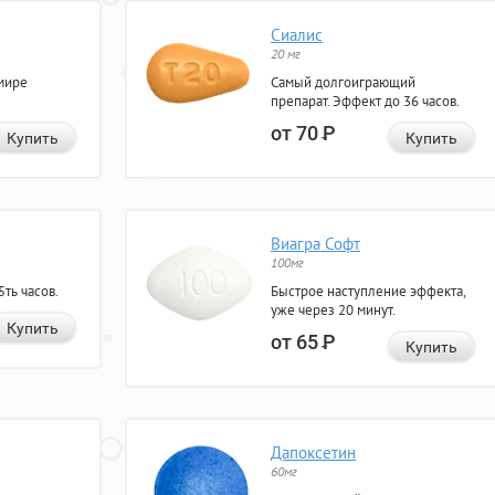
Сиалис
20 мг
мире
Самый долгоиграющий
препарат. Эффект до 36 часов.
от 70
Р
Купить
Купить
Виагра Софт
100мг
ть часов.
Быстрое наступление эффекта,
уже через 20 минут.
Купить
от 65
Р
Купить
Дапоксетин
60мг