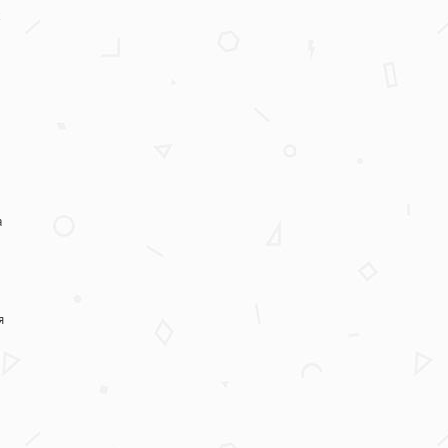
х
а
я