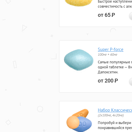
Быстрое наступлени
совместимость с ал
от 65
Р
Super P-force
100мг + 60мг
Самые популярные 
одной таблетке — Ви
Дапоксетин.
от 200
Р
Набор Классичес
(2x100мг, 4x20мг)
Попробуй и выбери
понравившийся преп