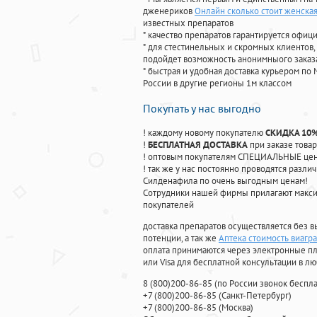
дженериков
Онлайн сколько стоит женская
известных препаратов
* качество препаратов гарантируется офи
* для стестинельных и скромных клиентов,
подойдет возможность анонимныого заказа
* быстрая и удобная доставка курьером по 
России в другие регионы 1м классом
Покупать у нас выгодно
! каждому новому покупателю
СКИДКА 10
!
БЕСПЛАТНАЯ ДОСТАВКА
при заказе товар
! оптовым покупателям СПЕЦИАЛЬНЫЕ цены
! так же у нас постоянно проводятся раз
Силденафила по очень выгодным ценам!
Cотрудники нашей фирмы прилагают макси
покупателей
доставка препаратов осуществляется без в
потенции, а так же
Аптека стоимость виагра
оплата принимаются через электронные пл
или Visa для бесплатной консультации в л
8
(800
)200-86-85
(
по России звонок беспла
+7
(800
)200-86-85
(
Санкт-Петербург)
+7
(800
)200-86-85
(
Москва)