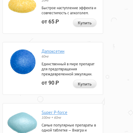
20мг
Быстрое наступление эффекта и
совместимость с алкоголем.
от 65
Р
Купить
Дапоксетин
60мг
Единственный в мире препарат
для предотвращения
преждевременной эякуляции.
от 90
Р
Купить
Super P-force
100мг + 60мг
Самые популярные препараты в
одной таблетке — Виагра и