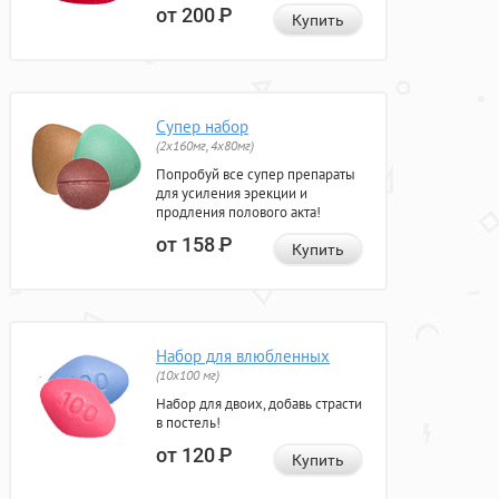
от 200
Р
Купить
Супер набор
(2х160мг, 4х80мг)
Попробуй все супер препараты
для усиления эрекции и
продления полового акта!
от 158
Р
Купить
Набор для влюбленных
(10х100 мг)
Набор для двоих, добавь страсти
в постель!
от 120
Р
Купить