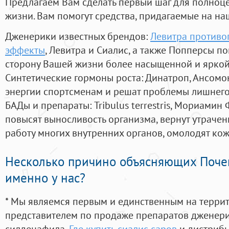
Предлагаем Вам сделать первый шаг для полноц
жизни. Вам помогут средства, придагаемые на на
Дженерики известных брендов:
Левитра противо
эффекты
, Левитра и Сиалис, а также Попперсы п
сторону Вашей жизни более насыщенной и ярко
Синтетические гормоны роста
: Динатроп, Ансомо
энергии спортсменам и решат проблемы лишнего
БАДы и препараты:
Tribulus terrestris, Мориамин
повысят выносливость организма, вернут утрачен
работу многих внутренних органов, омолодят кожу
Несколько причино объясняющих Поче
именно у нас?
* Мы являемся первым и единственным на терри
представителем по продаже препаратов дженер
силденафила
,
Где купить сиалис саров
и дистрибь