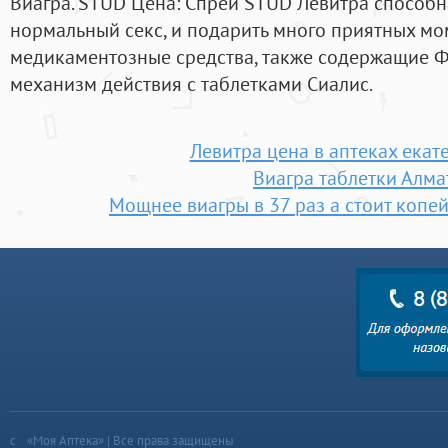
Виагра. STUD Цена: Спрей STUD Левитра способн
нормальный секс, и подарить много приятных мо
медикаментозные средства, также содержащие 
механизм действия с таблетками Сиалис.
Левитра цена в аптеках екат
Виагра таблетки Алма
Мощнее виагры в 37 раз а стоит копе
«Моя Аптека» | Все права защищены