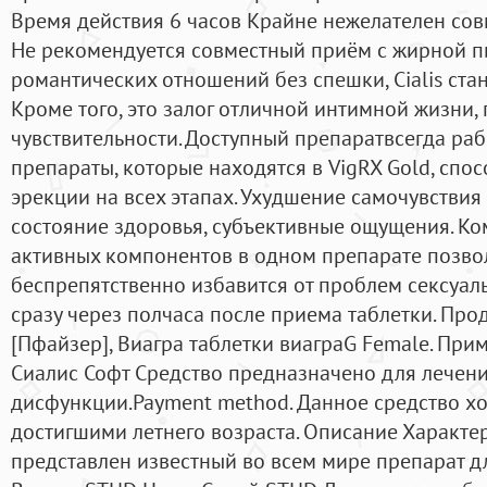
Время действия 6 часов Крайне нежелателен со
Не рекомендуется совместный приём с жирной пи
романтических отношений без спешки, Cialis ста
Кроме того, это залог отличной интимной жизни
чувствительности. Доступный препаратвсегда раб
препараты, которые находятся в VigRX Gold, сп
эрекции на всех этапах. Ухудшение самочувствия
состояние здоровья, субъективные ощущения. К
активных компонентов в одном препарате позво
беспрепятственно избавится от проблем сексуал
сразу через полчаса после приема таблетки. Прод
[Пфайзер], Виагра таблетки виаграG Female. Пр
Сиалис Софт Средство предназначено для лечен
дисфункции.Payment method. Данное средство х
достигшими летнего возраста. Описание Характ
представлен известный во всем мире препарат 