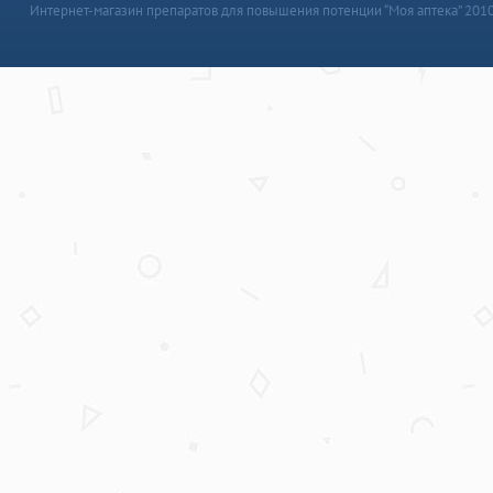
Интернет-магазин препаратов для повышения потенции “Моя аптека” 201