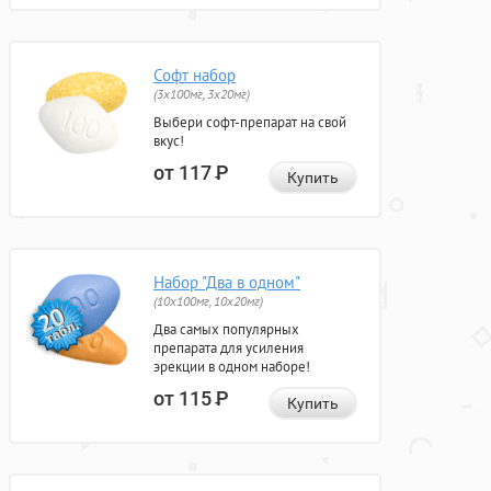
Софт набор
(3x100мг, 3x20мг)
Выбери софт-препарат на свой
вкус!
от 117
Р
Купить
Набор "Два в одном"
(10x100мг, 10x20мг)
Два самых популярных
препарата для усиления
эрекции в одном наборе!
от 115
Р
Купить