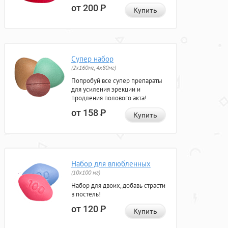
от 200
Р
Купить
Супер набор
(2х160мг, 4х80мг)
Попробуй все супер препараты
для усиления эрекции и
продления полового акта!
от 158
Р
Купить
Набор для влюбленных
(10х100 мг)
Набор для двоих, добавь страсти
в постель!
от 120
Р
Купить