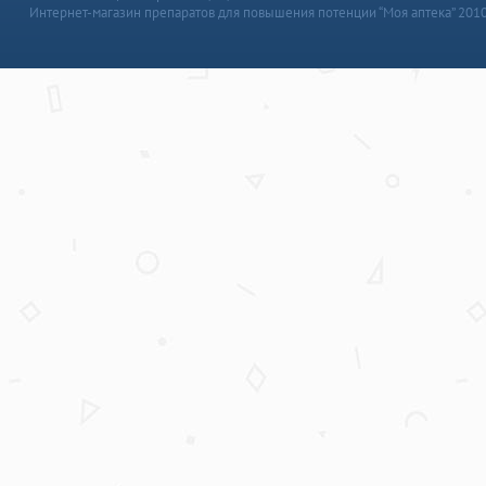
Интернет-магазин препаратов для повышения потенции “Моя аптека” 201