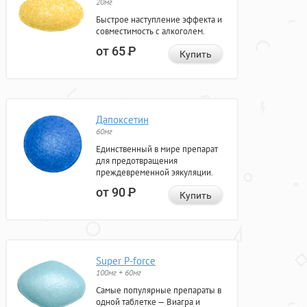
20мг
Быстрое наступление эффекта и
совместимость с алкоголем.
от 65
Р
Купить
Дапоксетин
60мг
Единственный в мире препарат
для предотвращения
преждевременной эякуляции.
от 90
Р
Купить
Super P-force
100мг + 60мг
Самые популярные препараты в
одной таблетке — Виагра и