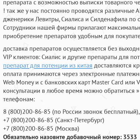
препарата с возможностью выписки товарного ч
! так же у нас постоянно проводятся различные
дженерики Левитры, Сиалиса и Силденафила по 
Cотрудники нашей фирмы прилагают максимальны
приобретение препаратов удобным для покупат
доставка препаратов осуществляется без выходн
VIP клиентов: Сиалис и другие препараты для пот
препарат для потенции из китая
доставляются кр
оплата принимаются через электронные платежн
Web Money и с банковских карт Master Card или V
консультации в любое время можно обратиться
телефонам:
8
(800
)200-86-85
(
по России звонок бесплатный),
+7
(800
)200-86-85
(
Санкт-Петербург)
+7
(800
)200-86-85
(
Москва)
Обязательно назовите добавочный номер: 3533