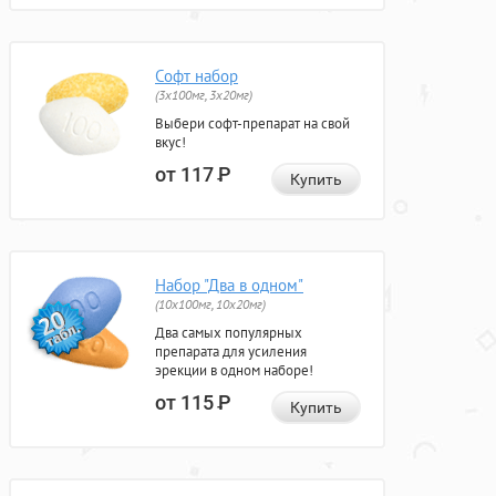
Софт набор
(3x100мг, 3x20мг)
Выбери софт-препарат на свой
вкус!
от 117
Р
Купить
Набор "Два в одном"
(10x100мг, 10x20мг)
Два самых популярных
препарата для усиления
эрекции в одном наборе!
от 115
Р
Купить