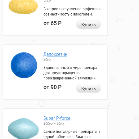
20мг
Быстрое наступление эффекта и
совместимость с алкоголем.
от 65
Р
Купить
Дапоксетин
60мг
Единственный в мире препарат
для предотвращения
преждевременной эякуляции.
от 90
Р
Купить
Super P-force
100мг + 60мг
Самые популярные препараты в
одной таблетке — Виагра и