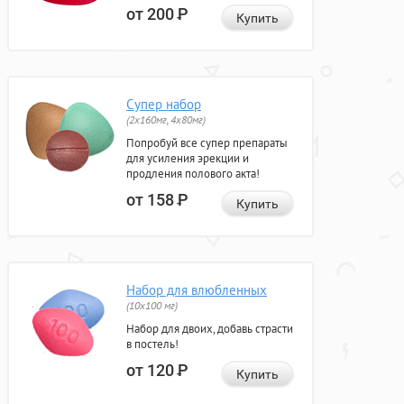
от 200
Р
Купить
Супер набор
(2х160мг, 4х80мг)
Попробуй все супер препараты
для усиления эрекции и
продления полового акта!
от 158
Р
Купить
Набор для влюбленных
(10х100 мг)
Набор для двоих, добавь страсти
в постель!
от 120
Р
Купить